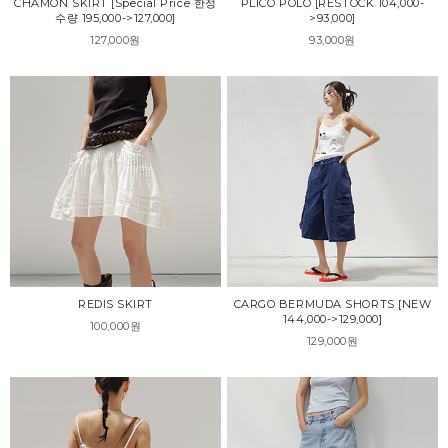
CHAMON SKIRT [Special Price 한정
PLICO POLO [RESTOCK 104,000-
수량 195,000->127,000]
>93,000]
127,000원
93,000원
REDIS SKIRT
CARGO BERMUDA SHORTS [NEW
144,000->129,000]
100,000원
129,000원