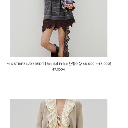
MIX STRIPE LAYERED T [Special Price 한정수량 68,000->47,000]
47,000원