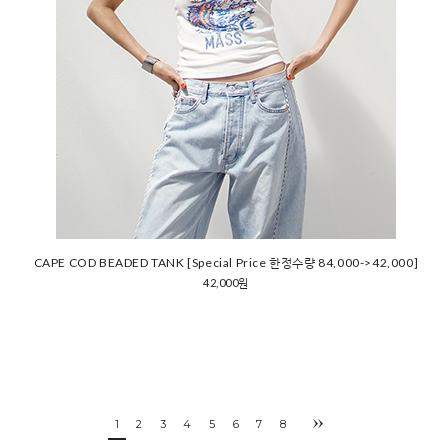
CAPE COD BEADED TANK [Special Price 한정수량 84,000->42,000]
42,000원
1
2
3
4
5
6
7
8