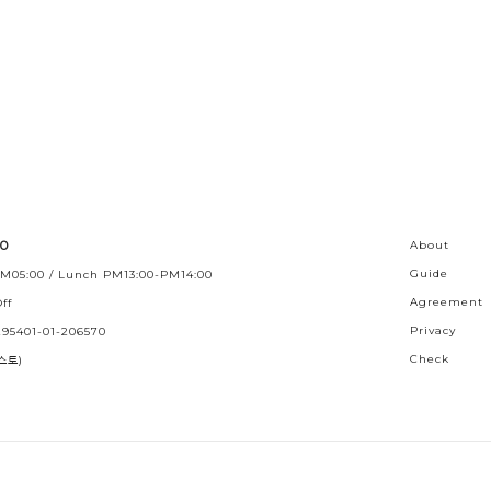
30
About
Guide
M05:00 / Lunch PM13:00-PM14:00
Agreement
ff
Privacy
95401-01-206570
Check
스토)